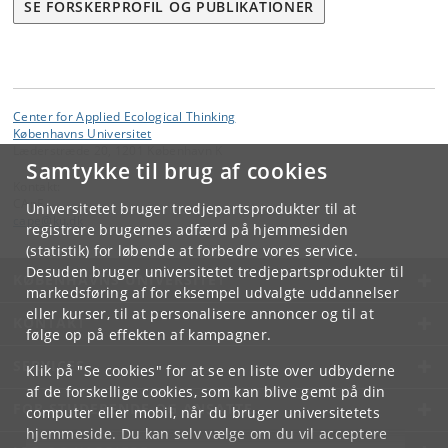
SE FORSKERPROFIL OG PUBLIKATIONER
Center for Applied Ecological Thinking
Københavns Universitet
Læderstræde 20, 1201 København K
Samtykke til brug af cookies
Kontakt:
CApE
Universitetet bruger tredjepartsprodukter til at
cape
@
ku
.
dk
registrere brugernes adfærd på hjemmesiden
(statistik) for løbende at forbedre vores service.
Desuden bruger universitetet tredjepartsprodukter til
KØBENHAVNS UNIVERSITET
markedsføring af for eksempel udvalgte uddannelser
eller kurser, til at personalisere annoncer og til at
KONTAKT
følge op på effekten af kampagner.
SERVICES
Klik på "Se cookies" for at se en liste over udbyderne
af de forskellige cookies, som kan blive gemt på din
FOR STUDERENDE OG ANSATTE
computer eller mobil, når du bruger universitetets
hjemmeside. Du kan selv vælge om du vil acceptere