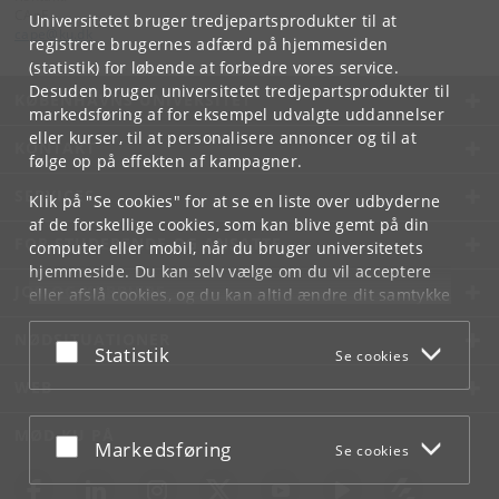
CApE
Universitetet bruger tredjepartsprodukter til at
cape
@
ku
.
dk
registrere brugernes adfærd på hjemmesiden
(statistik) for løbende at forbedre vores service.
Desuden bruger universitetet tredjepartsprodukter til
KØBENHAVNS UNIVERSITET
markedsføring af for eksempel udvalgte uddannelser
eller kurser, til at personalisere annoncer og til at
KONTAKT
følge op på effekten af kampagner.
SERVICES
Klik på "Se cookies" for at se en liste over udbyderne
af de forskellige cookies, som kan blive gemt på din
FOR STUDERENDE OG ANSATTE
computer eller mobil, når du bruger universitetets
hjemmeside. Du kan selv vælge om du vil acceptere
JOB OG KARRIERE
eller afslå cookies, og du kan altid ændre dit samtykke
under
Cookie- og privatlivspolitik
som du finder i
NØDSITUATIONER
bunden af hver side.
Acceptér eller afslå
Statistik
Se cookies
Googles privatlivspolitik
WEB
MØD KU PÅ
Acceptér eller afslå
Markedsføring
Se cookies