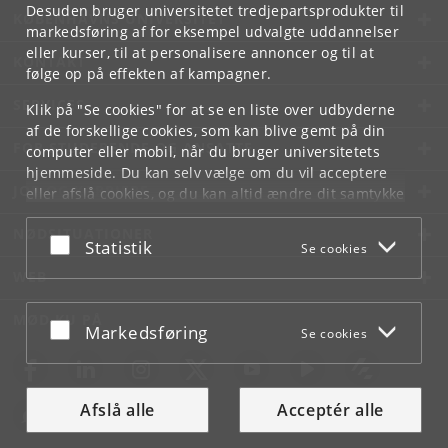
Desuden bruger universitetet tredjepartsprodukter til
KØBENHAVNS UNIVERSITET
markedsføring af for eksempel udvalgte uddannelser
eller kurser, til at personalisere annoncer og til at
KONTAKT
følge op på effekten af kampagner.
SERVICES
Klik på "Se cookies" for at se en liste over udbyderne
af de forskellige cookies, som kan blive gemt på din
FOR STUDERENDE OG ANSATTE
computer eller mobil, når du bruger universitetets
hjemmeside. Du kan selv vælge om du vil acceptere
JOB OG KARRIERE
eller afslå cookies, og du kan altid ændre dit samtykke
under
Cookie- og privatlivspolitik
som du finder i
NØDSITUATIONER
bunden af hver side.
Acceptér eller afslå
Statistik
Se cookies
Googles privatlivspolitik
WEB
MØD KU PÅ
Acceptér eller afslå
Markedsføring
Se cookies
Afslå alle
Acceptér alle