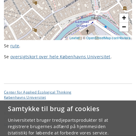
+
−
Leaflet
| ©
OpenStreetMap contributors
Se
rute
.
Se
oversigtskort over hele Københavns Universitet
.
Center for Applied Ecological Thinking
Københavns Universitet
Læderstræde 20, 1201 København K
Samtykke til brug af cookies
Kontakt:
CApE
Universitetet bruger tredjepartsprodukter til at
cape
@
ku
.
dk
registrere brugernes adfærd på hjemmesiden
(statistik) for løbende at forbedre vores service.