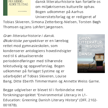
dansk litteraturhistorie kan fortælle os
om miljøkrisernes kulturelle ophav.
Bogen udkommer på Aarhus
Universitetsforlag og er redigeret af
Tobias Skiveren, Simona Zetterberg-Nielsen, Torsten Bøgh
Thomsen og Jens Lohfert Jørgensen.
Grøn litteraturhistorie i dansk.
Økokritiske perspektiver
er en lærebog
rettet mod gymnasieskolen, som
kondenserer antologiens hovedindsigter
ned til 6 aktualiserende
periodeindføringer med tilhørende
tekstudvalg og opgaveforslag. Bogen
udkommer på forlaget Systime og er
udarbejdet af Tobias Skiveren, Louise
Bang, Ditte Eberth Timmermann og Annette Weiss Garne.
Begge udgivelser er blevet til i forbindelse med
forskningsprojektet “Environmental Literacy in L1-
Education: Greening Danish Literary History” (DFF, 2102-
00187B).