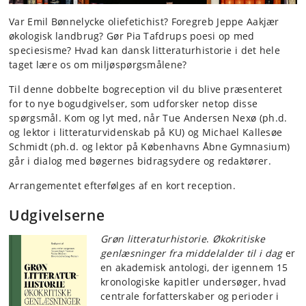
Var Emil Bønnelycke oliefetichist? Foregreb Jeppe Aakjær
økologisk landbrug? Gør Pia Tafdrups poesi op med
speciesisme? Hvad kan dansk litteraturhistorie i det hele
taget lære os om miljøspørgsmålene?
Til denne dobbelte bogreception vil du blive præsenteret
for to nye bogudgivelser, som udforsker netop disse
spørgsmål. Kom og lyt med, når Tue Andersen Nexø (ph.d.
og lektor i litteraturvidenskab på KU) og Michael Kallesøe
Schmidt (ph.d. og lektor på Københavns Åbne Gymnasium)
går i dialog med bøgernes bidragsydere og redaktører.
Arrangementet efterfølges af en kort reception.
Udgivelserne
Grøn litteraturhistorie
.
Økokritiske
genlæsninger fra middelalder til i dag
er
en akademisk antologi, der igennem 15
kronologiske kapitler undersøger, hvad
centrale forfatterskaber og perioder i