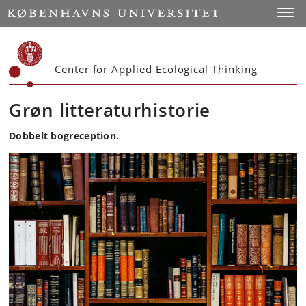
Start
Toggl
Center for Applied Ecological Thinking
Grøn litteraturhistorie
Dobbelt bogreception.