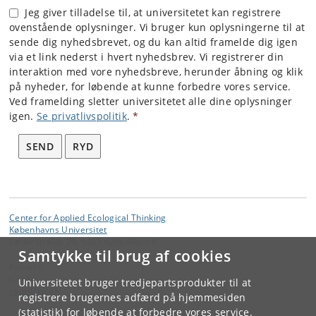
Jeg giver tilladelse til, at universitetet kan registrere
ovenstående oplysninger. Vi bruger kun oplysningerne til at
sende dig nyhedsbrevet, og du kan altid framelde dig igen
via et link nederst i hvert nyhedsbrev. Vi registrerer din
interaktion med vore nyhedsbreve, herunder åbning og klik
på nyheder, for løbende at kunne forbedre vores service.
Ved framelding sletter universitetet alle dine oplysninger
igen.
Se privatlivspolitik
.
*
SEND
RYD
Center for Applied Ecological Thinking
Københavns Universitet
Læderstræde 20, 1201 København K
Samtykke til brug af cookies
Kontakt:
CApE
Universitetet bruger tredjepartsprodukter til at
cape
@
ku
.
dk
registrere brugernes adfærd på hjemmesiden
(statistik) for løbende at forbedre vores service.