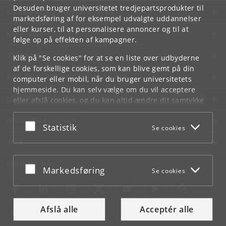
Desuden bruger universitetet tredjepartsprodukter til
KØBENHAVNS UNIVERSITET
markedsføring af for eksempel udvalgte uddannelser
eller kurser, til at personalisere annoncer og til at
KONTAKT
følge op på effekten af kampagner.
SERVICES
Klik på "Se cookies" for at se en liste over udbyderne
af de forskellige cookies, som kan blive gemt på din
FOR STUDERENDE OG ANSATTE
computer eller mobil, når du bruger universitetets
hjemmeside. Du kan selv vælge om du vil acceptere
JOB OG KARRIERE
eller afslå cookies, og du kan altid ændre dit samtykke
under
Cookie- og privatlivspolitik
som du finder i
NØDSITUATIONER
bunden af hver side.
Acceptér eller afslå
Statistik
Se cookies
Googles privatlivspolitik
WEB
MØD KU PÅ
Acceptér eller afslå
Markedsføring
Se cookies
Afslå alle
Acceptér alle