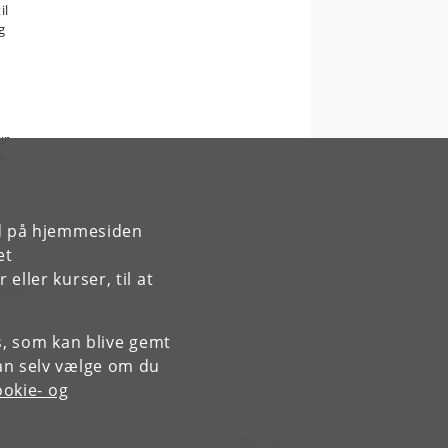
il
g
ur
e
rd på hjemmesiden
et
ller kurser, til at
es, som kan blive gemt
an selv vælge om du
okie- og
Kontakt: