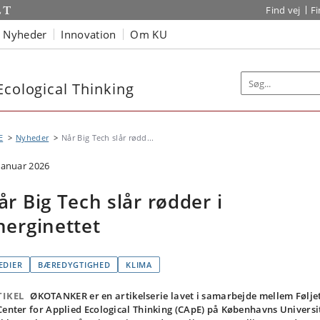
Find vej
F
Nyheder
Innovation
Om KU
Ecological Thinking
E
Nyheder
Når Big Tech slår rødd...
 januar 2026
år Big Tech slår rødder i
nerginettet
EDIER
BÆREDYGTIGHED
KLIMA
TIKEL
ØKOTANKER er en artikelserie lavet i samarbejde mellem Følje
Center for Applied Ecological Thinking (CApE) på Københavns Universi