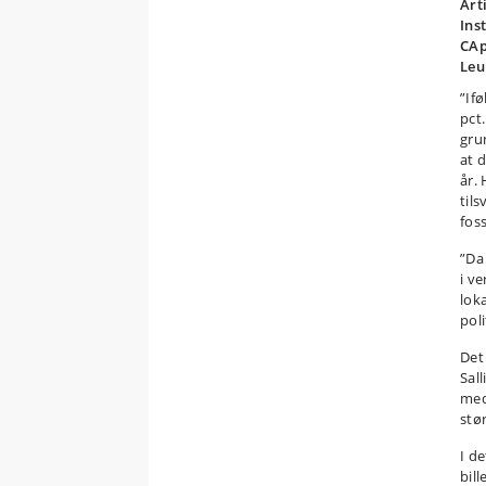
Art
Ins
CAp
Leu
”If
pct.
gru
at 
år.
til
fos
”Da
i v
lok
poli
Det
Sall
med
stø
I d
bil