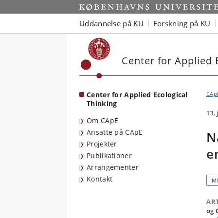
Start
Uddannelse på KU
Forskning på KU
Center for Applied 
Center for Applied Ecological
CAp
Thinking
13.
Om CApE
Ansatte på CApE
N
Projekter
e
Publikationer
Arrangementer
Kontakt
M
AR
og 