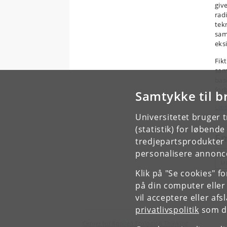
giv
rad
tek
sam
eks
Fik
sam
bas
for
Samtykke til b
Læs
Universitetet bruger 
(statistik) for løbend
E
tredjepartsprodukter t
personalisere annonce
M
Klik på "Se cookies" f
på din computer eller
vil acceptere eller af
privatlivspolitik
som du
Center for Applied Ecological Thinking