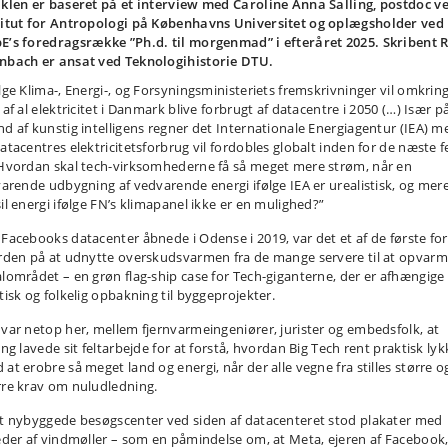
iklen er baseret på et interview med Caroline Anna Salling, postdoc v
titut for Antropologi på Københavns Universitet og oplægsholder ved
E’s foredragsrække ”Ph.d. til morgenmad” i efteråret 2025. Skribent 
nbach er ansat ved Teknologihistorie DTU.
ølge Klima-, Energi-, og Forsyningsministeriets fremskrivninger vil omkrin
 af al elektricitet i Danmark blive forbrugt af datacentre i 2050 (…) Især p
nd af kunstig intelligens regner det Internationale Energiagentur (IEA) m
datacentres elektricitetsforbrug vil fordobles globalt inden for de næste 
 Hvordan skal tech-virksomhederne få så meget mere strøm, når en
svarende udbygning af vedvarende energi ifølge IEA er urealistisk, og mer
sil energi ifølge FN’s klimapanel ikke er en mulighed?”
 Facebooks datacenter åbnede i Odense i 2019, var det et af de første fo
erden på at udnytte overskudsvarmen fra de mange servere til at opvar
alområdet – en grøn flag-ship case for Tech-giganterne, der er afhængige 
tisk og folkelig opbakning til byggeprojekter.
 var netop her, mellem fjernvarmeingeniører, jurister og embedsfolk, at
ing lavede sit feltarbejde for at forstå, hvordan Big Tech rent praktisk ly
 at erobre så meget land og energi, når der alle vegne fra stilles større o
rre krav om nuludledning.
et nybyggede besøgscenter ved siden af datacenteret stod plakater med
leder af vindmøller – som en påmindelse om, at Meta, ejeren af Facebook