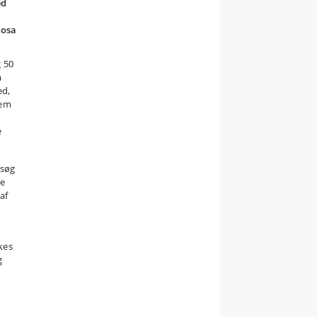
ed
Rosa
g 50
å
ed,
fem
e
rsøg
me
af
kkes
g
,