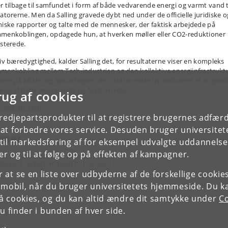
er tilbage til samfundet i form af både vedvarende energi og varmt vand t
iatorerne. Men da Salling gravede dybt ned under de officielle juridiske o
niske rapporter og talte med de mennesker, der faktisk arbejdede på
menkoblingen, opdagede hun, at hverken møller eller CO2-reduktioner
isterede.
tiv bæredygtighed, kalder Salling det, for resultaterne viser en kompleks
menkobling mellem Tech-industrien og den kollektive energiinfrastrukt
eret på aftaler og samarbejder, der i sidste ende reproducerer et stigend
brug af både vedvarende og fossil energi.”
rug af cookies
 hele artiklen
.
tredjepartsprodukter til at registrere brugernes adfæ
e at forbedre vores service. Desuden bruger universitet
mner
il markedsføring af for eksempel udvalgte uddannelser e
r og til at følge op på effekten af kampagner.
EDIER
BÆREDYGTIGHED
KLIMA
or at se en liste over udbyderne af de forskellige cooki
 mobil, når du bruger universitetets hjemmeside. Du k
slå cookies, og du kan altid ændre dit samtykke under
Co
 finder i bunden af hver side.