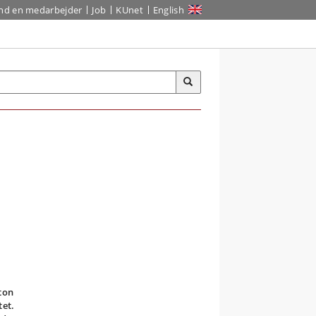
ind en medarbejder
Job
KUnet
English
ton
tet.